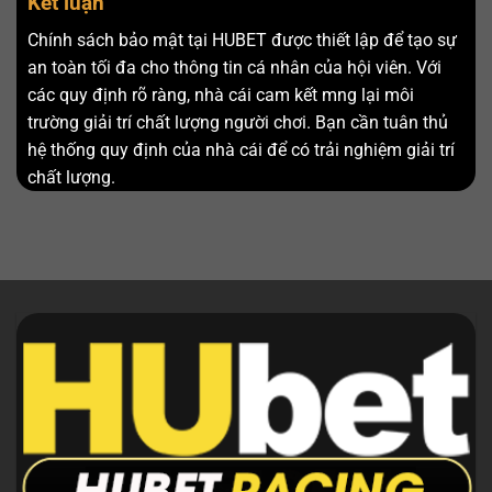
Kết luận
Chính sách bảo mật tại HUBET được thiết lập để tạo sự
an toàn tối đa cho thông tin cá nhân của hội viên. Với
các quy định rõ ràng, nhà cái cam kết mng lại môi
trường giải trí chất lượng người chơi. Bạn cần tuân thủ
hệ thống quy định của nhà cái để có trải nghiệm giải trí
chất lượng.