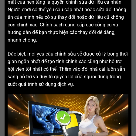
mật của nền tảng là quyền chỉnh sửa dữ liệu cá nhân.
Người chơi có thể yêu cầu cập nhật hoặc sửa đổi thông
tin của mình nếu có sự thay đổi hoặc dữ liệu cũ không
còn chính xác. Chính sách cung cấp các công cụ và
hướng dẫn để bạn thực hiện các thay đổi dễ dàng,
nhanh chóng.
Đặc biệt, mọi yêu cầu chỉnh sửa sẽ được xử lý trong thời
gian ngắn nhất để tạo tính chính xác cũng như hỗ trợ
hội viên tốt nhất có thể. Thêm vào đó, nhà cái luôn sẵn
sàng hỗ trợ và duy trì quyền lợi của người dùng trong
suốt quá trình sử dụng dịch vụ.