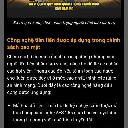
Điểm qua 5 quy định quan trọng người chơi cần nắm rõ
Công nghệ tiến tiến được áp dụng trong chính
sách bảo mật
Chính sách bảo mật của nhà cái áp dụng những công
nghệ tiên tiến nhằm tạo sự an toàn cho dữ liệu cá nhân
của hội viên. Thông qua đó, yếu tố an toàn của người
chơi luôn được duy trì ở mức cao nhất, tránh các rủi ro
an ninh mạng. Dưới đây là các công nghệ hàng đầu
đang được ứng dụng:
Mã hóa dữ liệu: Toàn bộ dữ liệu nhạy cảm được mã
hóa bằng công nghệ AES-256 giúp bảo vệ tuyệt đối
thông tin trong suốt quá trình truyền tải.