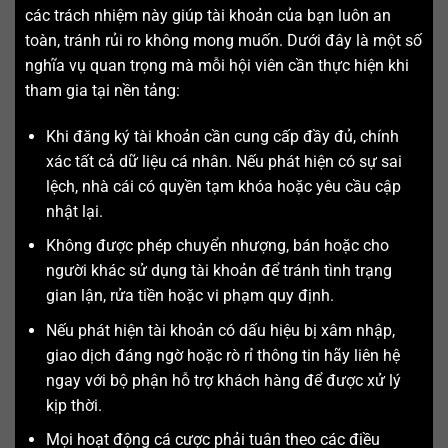
các trách nhiệm này giúp tài khoản của bạn luôn an
toàn, tránh rủi ro không mong muốn. Dưới đây là một số
nghĩa vụ quan trọng mà mỗi hội viên cần thực hiện khi
tham gia tại nền tảng:
Khi đăng ký tài khoản cần cung cấp đầy đủ, chính
xác tất cả dữ liệu cá nhân. Nếu phát hiện có sự sai
lệch, nhà cái có quyền tạm khóa hoặc yêu cầu cập
nhật lại.
Không được phép chuyển nhượng, bán hoặc cho
người khác sử dụng tài khoản để tránh tình trạng
gian lận, rửa tiền hoặc vi phạm quy định.
Nếu phát hiện tài khoản có dấu hiệu bị xâm nhập,
giao dịch đáng ngờ hoặc rò rỉ thông tin hãy liên hệ
ngay với bộ phận hỗ trợ khách hàng để được xử lý
kịp thời.
Mọi hoạt động cá cược phải tuân theo các điều