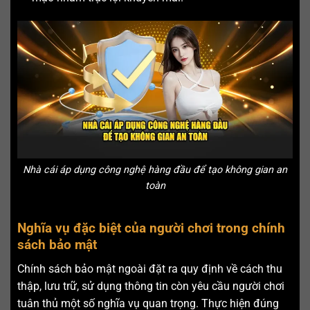
Nhà cái áp dụng công nghệ hàng đầu để tạo không gian an
toàn
Nghĩa vụ đặc biệt của người chơi trong chính
sách bảo mật
Chính sách bảo mật ngoài đặt ra quy định về cách thu
thập, lưu trữ, sử dụng thông tin còn yêu cầu người chơi
tuân thủ một số nghĩa vụ quan trọng. Thực hiện đúng