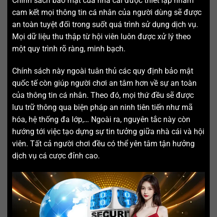
Chính sách bảo mật của nhà cái được thiết lập nhằm
cam kết mọi thông tin cá nhân của người dùng sẽ được
an toàn tuyệt đối trong suốt quá trình sử dụng dịch vụ.
Mọi dữ liệu thu thập từ hội viên luôn được xử lý theo
một quy trình rõ ràng, minh bạch.
Chính sách này ngoài tuân thủ các quy định bảo mật
quốc tế còn giúp người chơi an tâm hơn về sự an toàn
của thông tin cá nhân. Theo đó, mọi thứ đều sẽ được
lưu trữ thông qua biện pháp an ninh tiên tiến như mã
hóa, hệ thống đa lớp,… Ngoài ra, nguyên tắc này còn
hướng tới việc tạo dựng sự tin tưởng giữa nhà cái và hội
viên. Tất cả người chơi đều có thể yên tâm tận hưởng
dịch vụ cá cược đỉnh cao.